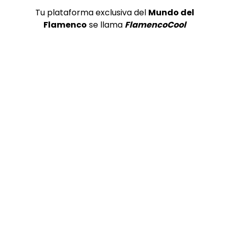
Tu plataforma exclusiva del
Mundo del
Flamenco
se llama
FlamencoCool
05:12
TELEVISIONES POR INTERNET
Tientos y Tarantos. Manuel de Paula. 1997
CANAL ANDALUCIA FLAMENCO
09/02/2016
0
1.6K
2
2