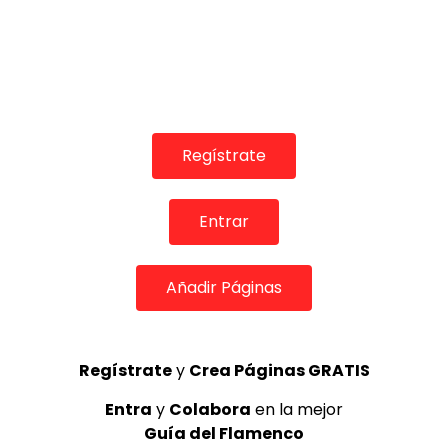
Regístrate
Entrar
03:33
Añadir Páginas
TELEVISIONES POR INTERNET
Bulerías. Manuel de Paula. 2008
CANAL ANDALUCIA FLAMENCO
09/02/2016
Regístrate
y
Crea Páginas GRATIS
0
1.5K
5
3
Entra
y
Colabora
en la mejor
Guía del Flamenco