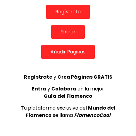
0
4.1K
57
2
Regístrate
Entrar
Añadir Páginas
Regístrate
y
Crea Páginas GRATIS
02:20
Entra
y
Colabora
en la mejor
Guía del Flamenco
INFLUENCERS & REDES SOCIALES
RUBEN AGUZA “Porque” de Manuel Carrasco​ |
Tu plataforma exclusiva del
Mundo del
VEOFLAMENCO
Flamenco
se llama
FlamencoCool
VEO FLAMENCO
04/07/2017
0
5K
52
4