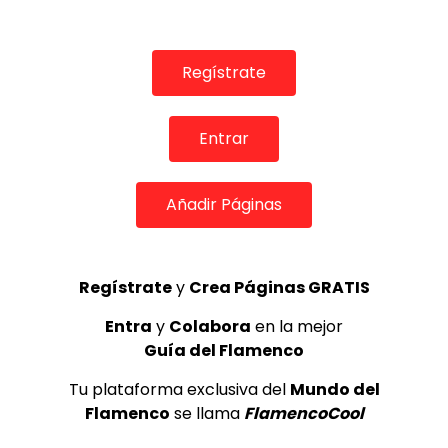
Talento. 2019
CANAL ANDALUCIA FLAMENCO
08/01/2020
0
26.3K
325
13
Regístrate
Entrar
Añadir Páginas
Regístrate
y
Crea Páginas GRATIS
12:35
Entra
y
Colabora
en la mejor
Guía del Flamenco
TELEVISIONES POR INTERNET
Tu plataforma exclusiva del
Mundo del
Soleá por Bulerías. Ana Crismán, el arpa por flamenco.
Tierra de Talento. 2019
Flamenco
se llama
FlamencoCool
CANAL ANDALUCIA FLAMENCO
08/01/2020