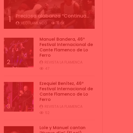
Preciosa alabanza “Continua” cantada por ALBA CORTES acompañada de IVAN a la guitarra | VEOFLAMENCO
1
VEO FLAMENCO
8.6K
Manuel Bandera, 46º
Festival Internacional de
Cante Flamenco de Lo
Ferro
2
REVISTA LA FLAMENCA
47
Ezequiel Benítez, 46º
Festival Internacional de
Cante Flamenco de Lo
Ferro
3
REVISTA LA FLAMENCA
52
Lole y Manuel cantan
“Nuevo día” (El sol)