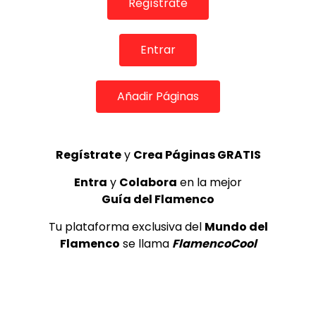
Regístrate
Internacional de Cante Flamenco
de Lo Ferro
REVISTA LA FLAMENCA
54
3
Entrar
Lole y Manuel cantan “Nuevo día”
Añadir Páginas
(El sol)
MEMORANDA
52.5K
4
Regístrate
y
Crea Páginas GRATIS
Entra
y
Colabora
en la mejor
Esperanza Fernandez, Festival
Guía del Flamenco
Patrimonio Flamenco de Cádiz
2026.
Tu plataforma exclusiva del
Mundo del
REVISTA LA FLAMENCA
28
5
Flamenco
se llama
FlamencoCool