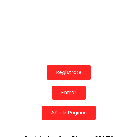
00:04
04:15
REVISTAS DIGITALES
TELEVISIONES PO
Macarena Villar & Niño Jero en
Bulerías. Ma
Sala García Lorca
CANAL ANDA
Regístrate
DE FLAMENCO TV
01/10/2017
05/07/2017
0
2.6K
12
1
0
32.8
Entrar
Añadir Páginas