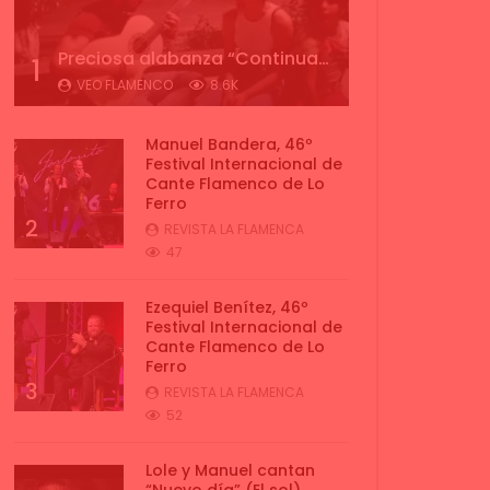
Preciosa alabanza “Continua” cantada por ALBA CORTES acompañada de IVAN a la guitarra | VEOFLAMENCO
1
VEO FLAMENCO
8.6K
Manuel Bandera, 46º
Festival Internacional de
Cante Flamenco de Lo
Ferro
2
REVISTA LA FLAMENCA
47
Ezequiel Benítez, 46º
Festival Internacional de
Cante Flamenco de Lo
Ferro
3
REVISTA LA FLAMENCA
52
Lole y Manuel cantan
“Nuevo día” (El sol)