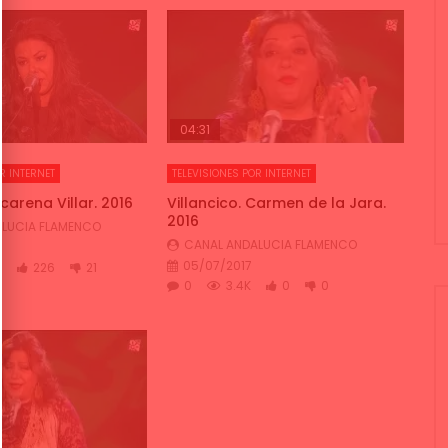
04:31
R INTERNET
TELEVISIONES POR INTERNET
carena Villar. 2016
Villancico. Carmen de la Jara.
2016
LUCIA FLAMENCO
CANAL ANDALUCIA FLAMENCO
05/07/2017
K
226
21
0
3.4K
0
0