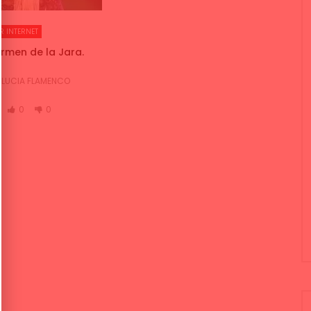
R INTERNET
armen de la Jara.
LUCIA FLAMENCO
0
0