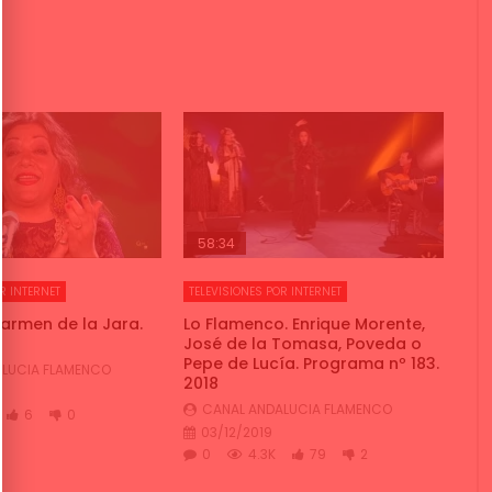
58:34
R INTERNET
TELEVISIONES POR INTERNET
Carmen de la Jara.
Lo Flamenco. Enrique Morente,
José de la Tomasa, Poveda o
Pepe de Lucía. Programa nº 183.
LUCIA FLAMENCO
2018
CANAL ANDALUCIA FLAMENCO
6
0
03/12/2019
0
4.3K
79
2