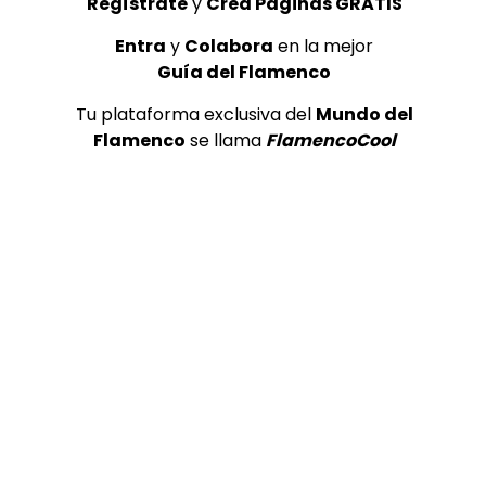
Regístrate
y
Crea Páginas GRATIS
05:54
05:14
Entra
y
Colabora
en la mejor
TELEVISIONES POR INTERNET
TELEVISIONES PO
Guía del Flamenco
Bulerías de Cádiz. Carmen de la
Alegrías. C
Jara. 2016
2016
Tu plataforma exclusiva del
Mundo del
CANAL ANDALUCIA FLAMENCO
CANAL ANDA
Flamenco
se llama
FlamencoCool
05/07/2017
05/07/2017
0
7K
51
1
0
5.4K