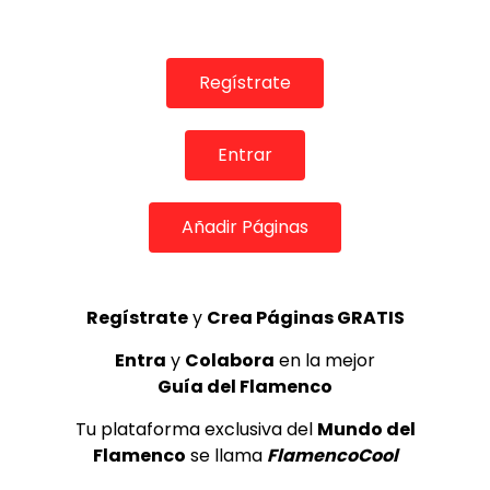
TELEVISIONES POR INTERNET
Tangos. La Repompilla. 1991
CANAL ANDALUCIA FLAMENCO
22/02/2016
Regístrate
0
19.5K
118
4
Entrar
GUÍA DEL FLAMENCO
Añadir Páginas
Regístrate
y
Crea Páginas GRATIS
Entra
y
Colabora
en la mejor
Guía del Flamenco
Tu plataforma exclusiva del
Mundo del
Flamenco
se llama
FlamencoCool