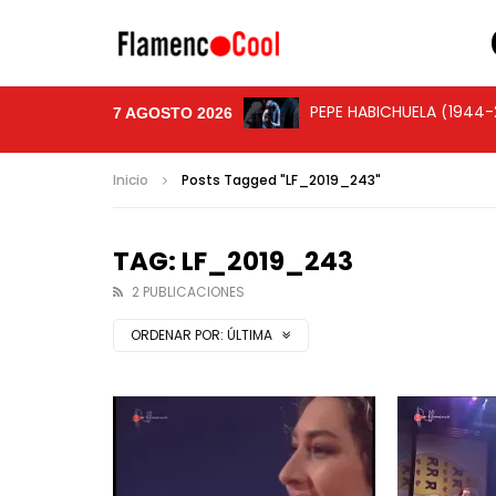
PEPE HABICHUELA (1944
PEPE HABICHUELA | TARA
EZEQUIEL BENÍTEZ, FEST
CANCANILLA DE MÁLAGA,
7 AGOSTO 2026
Inicio
Posts Tagged "LF_2019_243"
TAG: LF_2019_243
2 PUBLICACIONES
ORDENAR POR:
ÚLTIMA