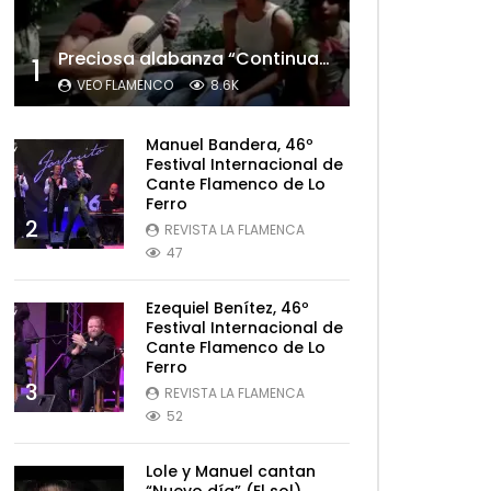
Preciosa alabanza “Continua” cantada por ALBA CORTES acompañada de IVAN a la guitarra | VEOFLAMENCO
1
VEO FLAMENCO
8.6K
Manuel Bandera, 46º
Festival Internacional de
Cante Flamenco de Lo
Ferro
2
REVISTA LA FLAMENCA
47
Ezequiel Benítez, 46º
Festival Internacional de
Cante Flamenco de Lo
Ferro
3
REVISTA LA FLAMENCA
52
Lole y Manuel cantan
“Nuevo día” (El sol)