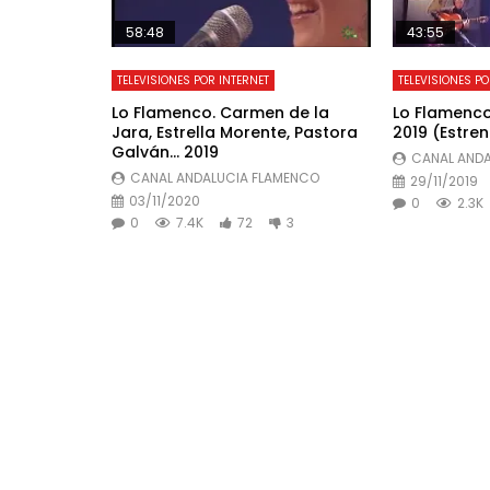
58:48
43:55
TELEVISIONES POR INTERNET
TELEVISIONES PO
Lo Flamenco. Carmen de la
Lo Flamenco
Jara, Estrella Morente, Pastora
2019 (Estren
Galván… 2019
CANAL ANDA
CANAL ANDALUCIA FLAMENCO
29/11/2019
03/11/2020
0
2.3K
0
7.4K
72
3