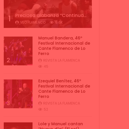
Preciosa alabanza “Continua” cantada por ALBA CORTES acompañada de IVAN a la guitarra | VEOFLAMENCO
1
VEO FLAMENCO
8.6K
Manuel Bandera, 46º
Festival Internacional de
Cante Flamenco de Lo
Ferro
2
REVISTA LA FLAMENCA
45
Ezequiel Benítez, 46º
Festival Internacional de
Cante Flamenco de Lo
Ferro
3
REVISTA LA FLAMENCA
52
Lole y Manuel cantan
“Nuevo día” (El sol)