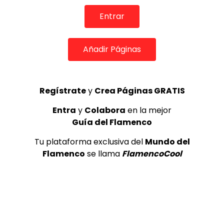
Entrar
TOP 5 + VISTOS ESTA SEMANA
Añadir Páginas
Regístrate
y
Crea Páginas GRATIS
Preciosa alabanza “Continua” cantada por ALBA CORTES acompañada de IVAN a la guitarra | VEOFLAMENCO
1
VEO FLAMENCO
8.6K
Entra
y
Colabora
en la mejor
Guía del Flamenco
Manuel Bandera, 46º Festival
Tu plataforma exclusiva del
Mundo del
Internacional de Cante Flamenco
de Lo Ferro
Flamenco
se llama
FlamencoCool
REVISTA LA FLAMENCA
47
2
Lole y Manuel cantan “Nuevo día”
(El sol)