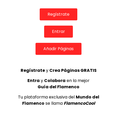
CANAL ANDALUCIA FLAMENCO
01/06/2016
0
11.6K
30
4
Regístrate
Entrar
Añadir Páginas
Regístrate
y
Crea Páginas GRATIS
02:06
Entra
y
Colabora
en la mejor
Guía del Flamenco
TELEVISIONES POR INTERNET
Tu plataforma exclusiva del
Mundo del
Ensayo El Carpeta. 2013
Flamenco
se llama
FlamencoCool
CANAL ANDALUCIA FLAMENCO
01/06/2016
0
138.6K
539
40