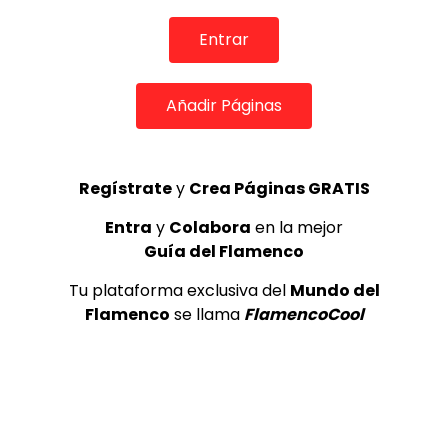
TOP 5 + VISTOS ESTA SEMANA
Entrar
Añadir Páginas
Preciosa alabanza “Continua” cantada por ALBA CORTES acompañada de IVAN a la guitarra | VEOFLAMENCO
1
VEO FLAMENCO
8.6K
Regístrate
y
Crea Páginas GRATIS
Entra
y
Colabora
en la mejor
Manuel Bandera, 46º Festival
Internacional de Cante Flamenco
Guía del Flamenco
de Lo Ferro
Tu plataforma exclusiva del
Mundo del
REVISTA LA FLAMENCA
45
2
Flamenco
se llama
FlamencoCool
Ezequiel Benítez, 46º Festival
Internacional de Cante Flamenco
de Lo Ferro
REVISTA LA FLAMENCA
52