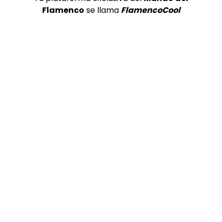
Flamenco
se llama
FlamencoCool
COLABORADORES
TOP 5 + VISTOS ESTA SEMANA