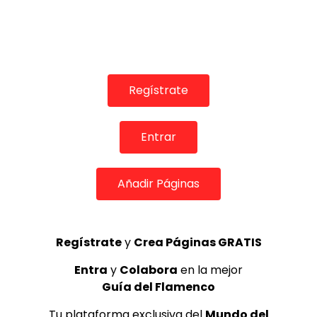
03:31
INFLUENCERS & REDES SOCIALES
Alberto Rodríguez y Jonathan Loarce – muñequita linda
| VEOFLAMENCO
VEO FLAMENCO
27/05/2016
Regístrate
0
1.4K
7
1
Entrar
GUÍA DEL FLAMENCO
Añadir Páginas
Regístrate
y
Crea Páginas GRATIS
Entra
y
Colabora
en la mejor
Guía del Flamenco
Tu plataforma exclusiva del
Mundo del