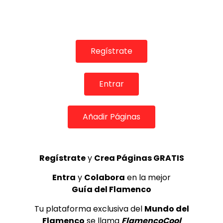
04:19
INFLUENCERS & REDES SOCIALES
Esto si es una cena flamenca! | VEOFLAMENCO
Regístrate
VEO FLAMENCO
09/02/2017
0
198.8K
1.8K
79
Entrar
GUÍA DEL FLAMENCO
Añadir Páginas
Regístrate
y
Crea Páginas GRATIS
Entra
y
Colabora
en la mejor
Guía del Flamenco
Tu plataforma exclusiva del
Mundo del
Flamenco
se llama
FlamencoCool