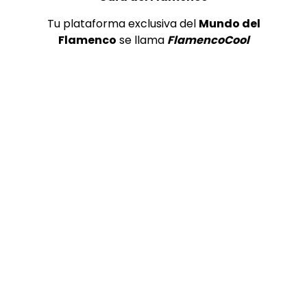
Tu plataforma exclusiva del
Mundo del
Flamenco
se llama
FlamencoCool
Preciosa alabanza “Continua” cantada por ALBA CORTES acompañada de IVAN a la guitarra | VEOFLAMENCO
1
VEO FLAMENCO
8.6K
Manuel Bandera, 46º Festival
Internacional de Cante Flamenco
de Lo Ferro
REVISTA LA FLAMENCA
47
2
Ezequiel Benítez, 46º Festival
Internacional de Cante Flamenco
de Lo Ferro
REVISTA LA FLAMENCA
54
3