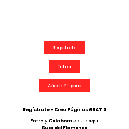
Regístrate
Entrar
COLABORADORES
Añadir Páginas
Regístrate
y
Crea Páginas GRATIS
TOP 5 + VISTOS ESTA SEMANA
Entra
y
Colabora
en la mejor
Guía del Flamenco