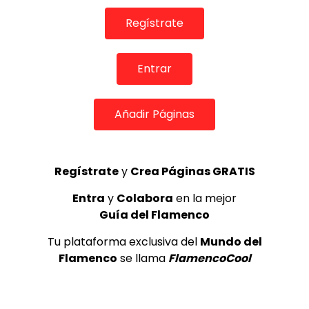
Regístrate
Entrar
Añadir Páginas
Regístrate
y
Crea Páginas GRATIS
05:33
Entra
y
Colabora
en la mejor
TELEVISIONES POR INTERNET
Guía del Flamenco
Tanguillos. Chano Lobato. 2007
Tu plataforma exclusiva del
Mundo del
CANAL ANDALUCIA FLAMENCO
05/05/2017
Flamenco
se llama
FlamencoCool
0
48.9K
267
16