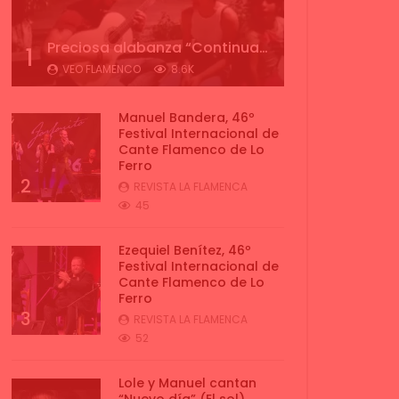
Preciosa alabanza “Continua” cantada por ALBA CORTES acompañada de IVAN a la guitarra | VEOFLAMENCO
1
VEO FLAMENCO
8.6K
Manuel Bandera, 46º
Festival Internacional de
Cante Flamenco de Lo
Ferro
2
REVISTA LA FLAMENCA
45
Ezequiel Benítez, 46º
Festival Internacional de
Cante Flamenco de Lo
Ferro
3
REVISTA LA FLAMENCA
52
Lole y Manuel cantan
“Nuevo día” (El sol)