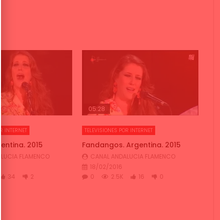
05:28
R INTERNET
TELEVISIONES POR INTERNET
entina. 2015
Fandangos. Argentina. 2015
LUCIA FLAMENCO
CANAL ANDALUCIA FLAMENCO
18/02/2016
34
2
0
2.5K
16
0