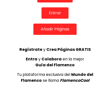
3
Entrar
Ezequiel Benítez, 46º Festival
Internacional de Cante Flamenco
Añadir Páginas
de Lo Ferro
REVISTA LA FLAMENCA
53
4
Regístrate
y
Crea Páginas GRATIS
Esperanza Fernandez, Festival
Entra
y
Colabora
en la mejor
Patrimonio Flamenco de Cádiz
Guía del Flamenco
2026.
REVISTA LA FLAMENCA
28
Tu plataforma exclusiva del
Mundo del
5
Flamenco
se llama
FlamencoCool
OLE, OLE Y OLÉ! PARA LOS MÁS VISTOS