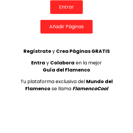
TOP 5 + VISTOS ESTA SEMANA
Entrar
Añadir Páginas
Preciosa alabanza “Continua” cantada por ALBA CORTES acompañada de IVAN a la guitarra | VEOFLAMENCO
Regístrate
y
Crea Páginas GRATIS
1
VEO FLAMENCO
8.6K
Entra
y
Colabora
en la mejor
Guía del Flamenco
Manuel Bandera, 46º Festival
Internacional de Cante Flamenco
Tu plataforma exclusiva del
Mundo del
de Lo Ferro
Flamenco
se llama
FlamencoCool
REVISTA LA FLAMENCA
45
2
Ezequiel Benítez, 46º Festival
Internacional de Cante Flamenco
de Lo Ferro