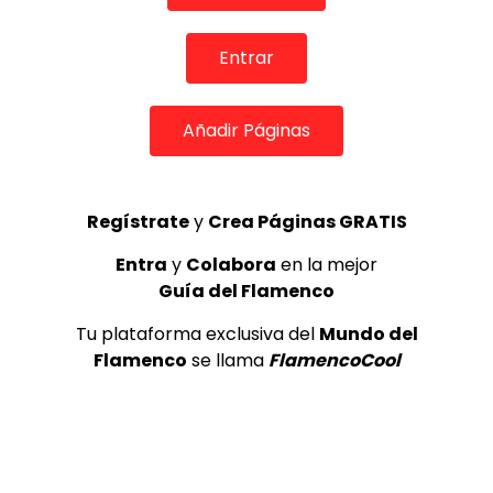
REVISTA LA FLAMENCA
56
3
Entrar
Lole y Manuel cantan “Nuevo día”
(El sol)
Añadir Páginas
MEMORANDA
52.5K
4
Regístrate
y
Crea Páginas GRATIS
Antonio El Turry feat Jorge Pardo
Entra
y
Colabora
en la mejor
(Vidalita)
Guía del Flamenco
ANTONIO EL TURRY
1.9K
Tu plataforma exclusiva del
Mundo del
5
Flamenco
se llama
FlamencoCool
OLE, OLE Y OLÉ! PARA LOS MÁS VISTOS