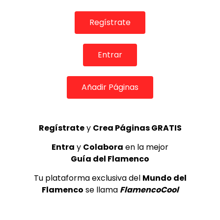
Regístrate
Entrar
Añadir Páginas
Regístrate
y
Crea Páginas GRATIS
09:24
Entra
y
Colabora
en la mejor
TABLAOS
Guía del Flamenco
CASA PATAS, FLAMENCO EN VIVO – #ESPECIAL 10 AÑOS: LO
MAS VISTO DE 2017
Tu plataforma exclusiva del
Mundo del
CASA PATAS
23/06/2020
Flamenco
se llama
FlamencoCool
0
3.2K
58
3