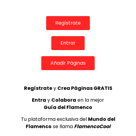
TELEVISIONES POR INTERNET
Garrotín. María Pagés. 1991
CANAL ANDALUCIA FLAMENCO
05/02/2016
Regístrate
0
2K
6
0
Entrar
GUÍA DEL FLAMENCO
Añadir Páginas
Regístrate
y
Crea Páginas GRATIS
Entra
y
Colabora
en la mejor
Guía del Flamenco
Tu plataforma exclusiva del
Mundo del
Flamenco
se llama
FlamencoCool