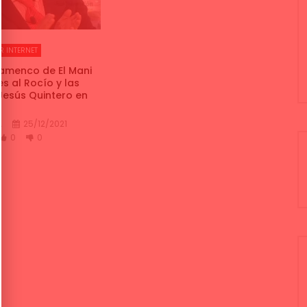
R INTERNET
lamenco de El Mani
s al Rocío y las
Jesús Quintero en
A
25/12/2021
0
0