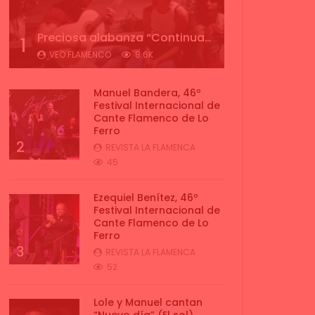
Preciosa alabanza “Continua” cantada por ALBA CORTES acompañada de IVAN a la guitarra | VEOFLAMENCO
1
VEO FLAMENCO
8.6K
Manuel Bandera, 46º
Festival Internacional de
Cante Flamenco de Lo
Ferro
2
REVISTA LA FLAMENCA
45
Ezequiel Benítez, 46º
Festival Internacional de
Cante Flamenco de Lo
Ferro
3
REVISTA LA FLAMENCA
52
Lole y Manuel cantan
“Nuevo día” (El sol)