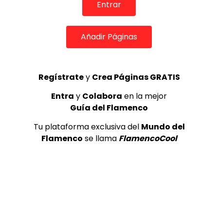
Entrar
0
6.5K
61
4
Añadir Páginas
Regístrate
y
Crea Páginas GRATIS
Entra
y
Colabora
en la mejor
Guía del Flamenco
Tu plataforma exclusiva del
Mundo del
Flamenco
se llama
FlamencoCool
05:08
REVISTAS DIGITALES
José del Tomate “Al mejor de todos los tiempos”
DE FLAMENCO TV
31/07/2018
0
18.8K
170
8