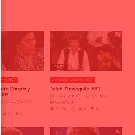
04:57
R INTERNET
TELEVISIONES POR INTERNET
urora Vargas y
Soleá. Pansequito. 1991
1991
CANAL ANDALUCIA FLAMENCO
LUCIA FLAMENCO
01/08/2017
0
1.7K
0
0
0
0