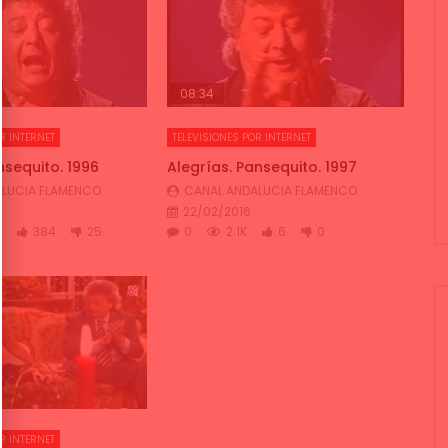
08:34
R INTERNET
TELEVISIONES POR INTERNET
nsequito. 1996
Alegrías. Pansequito. 1997
LUCIA FLAMENCO
CANAL ANDALUCIA FLAMENCO
22/02/2016
K
384
25
0
2.1K
6
0
R INTERNET