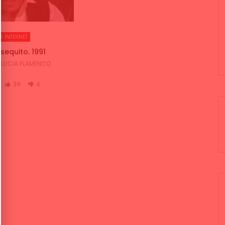
R INTERNET
sequito. 1991
LUCIA FLAMENCO
39
4