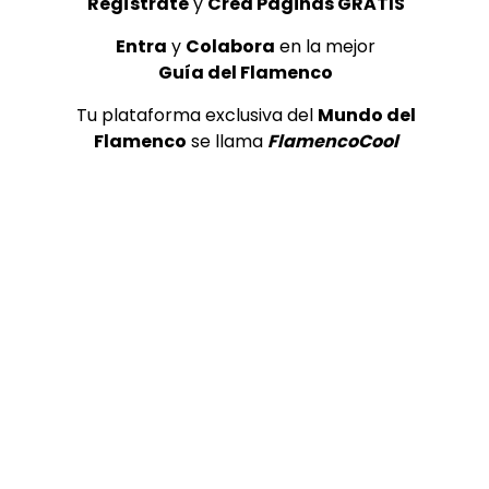
Regístrate
y
Crea Páginas GRATIS
Bulerías. Aurora Vargas y
Villancico 
Pansequito. 1991
Pansequito.
Entra
y
Colabora
en la mejor
CANAL ANDALUCIA FLAMENCO
CANAL ANDA
Guía del Flamenco
09/02/2016
05/02/2016
Tu plataforma exclusiva del
Mundo del
0
233.1K
1K
117
0
246K
Flamenco
se llama
FlamencoCool