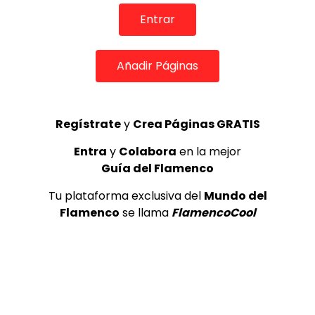
REVISTA LA FLAMENCA
52
3
Entrar
Lole y Manuel cantan “Nuevo día”
Añadir Páginas
(El sol)
MEMORANDA
52.5K
4
Regístrate
y
Crea Páginas GRATIS
Entra
y
Colabora
en la mejor
JOSEMI CARMONA – Las lagrimas
Guía del Flamenco
de violeta
FLAMENCO PLUS
3.5K
Tu plataforma exclusiva del
Mundo del
Flamenco
se llama
FlamencoCool
5
OLE, OLE Y OLÉ! PARA LOS MÁS VISTOS