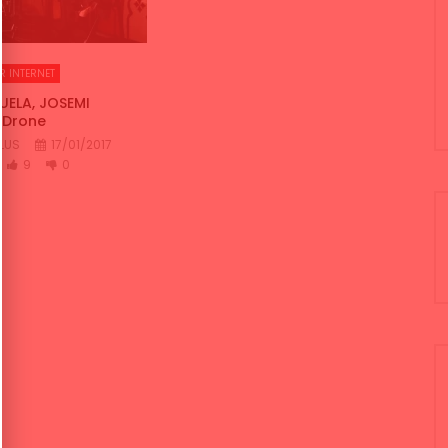
R INTERNET
UELA, JOSEMI
 Drone
LUS
17/01/2017
9
0