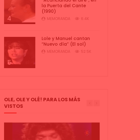
la Puerta del Cante
(1990)
4
MEMORANDA
6.4K
Lole y Manuel cantan
“Nuevo día” (El sol)
MEMORANDA
52.5K
5
OLE, OLE Y OLÉ! PARA LOS MÁS
VISTOS