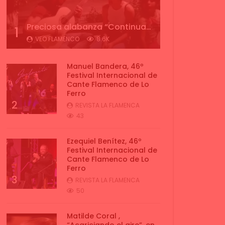
Preciosa alabanza “Continua” cantada por ALBA CORTES acompañada de IVAN a la guitarra | VEOFLAMENCO
1
VEO FLAMENCO
8.6K
Manuel Bandera, 46º
Festival Internacional de
Cante Flamenco de Lo
Ferro
2
REVISTA LA FLAMENCA
43
Ezequiel Benítez, 46º
Festival Internacional de
Cante Flamenco de Lo
Ferro
3
REVISTA LA FLAMENCA
50
Matilde Coral ,
“Acariciando el aire”, en