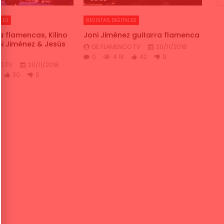
LES
REVISTAS DIGITALES
a flamencas, Kilino
Joni Jiménez guitarra flamenca
ni Jiménez & Jesús
DE FLAMENCO TV
20/11/2018
0
4.1K
42
0
O TV
20/11/2018
30
0