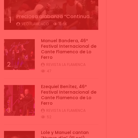
Preciosa alabanza “Continua” cantada por ALBA CORTES acompañada de IVAN a la guitarra | VEOFLAMENCO
1
VEO FLAMENCO
8.6K
Manuel Bandera, 46º
Festival Internacional de
Cante Flamenco de Lo
Ferro
2
REVISTA LA FLAMENCA
47
Ezequiel Benítez, 46º
Festival Internacional de
Cante Flamenco de Lo
Ferro
3
REVISTA LA FLAMENCA
52
Lole y Manuel cantan
“Nuevo día” (El sol)