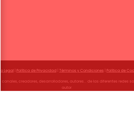
so Legal
|
Política de Privacidad
|
Términos y Condiciones
|
Política de Coo
 canales, creadores, desarrolladores, autores... de las diferentes redes 
autor.
mencoCool, solo desea promocionar y dar a conocer el Mundo del Flam
© 2021
FlamencoCool
. Online Producer & Internet Productions by
KEdigital