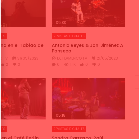
05:30
LES
REVISTAS DIGITALES
una en el Tablao de
Antonio Reyes & Joni Jiménez A
Panseco
O TV
31/05/2023
DE FLAMENCO TV
21/05/2023
2
0
0
1.1K
0
0
05:18
LES
REVISTAS DIGITALES
 en el Café Berlín
Sandra Carrasco, Raúl