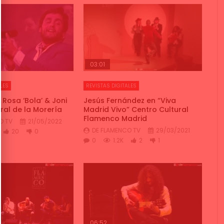
03:01
LES
REVISTAS DIGITALES
 Rosa ‘Bola’ & Joni
Jesús Fernández en “Viva
al de la Morería
Madrid Vivo” Centro Cultural
Flamenco Madrid
O TV
21/05/2022
DE FLAMENCO TV
29/03/2021
20
0
0
1.2K
2
1
06:52