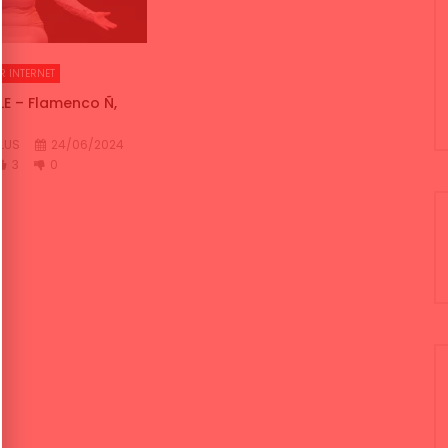
R INTERNET
E – Flamenco Ñ,
LUS
24/06/2024
3
0