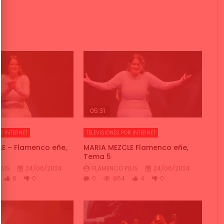
05:31
R INTERNET
TELEVISIONES POR INTERNET
E – Flamenco eñe,
MARIA MEZCLE Flamenco eñe,
Tema 5
LUS
24/06/2024
FLAMENCO PLUS
24/06/2024
6
0
0
864
4
0