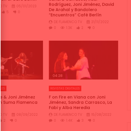
Rodríguez, Joni Jiménez, David
O TV
05/01/2023
De Arahal y Bandolero
5
0
“Encuentros” Café Berlín
DE FLAMENCO TV
21/11/2022
0
1.3K
2
0
04:28
LES
REVISTAS DIGITALES
e & Joni Jiménez
F on Fire en Viana con Joni
́n Suma Flamenca
Jiménez, Sandra Carrasco, La
Fabi y Alba Heredia
O TV
08/09/2022
DE FLAMENCO TV
15/08/2022
2
0
0
1.4K
3
0