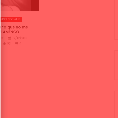
REDES SOCIALES
a “a que no me
OFLAMENCO
NCO
12/12/2016
101
4