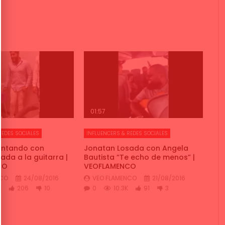
01:57
REDES SOCIALES
INFLUENCERS & REDES SOCIALES
cantando con
Jonatan Losada con Angela
ada a la guitarra |
Bautista “Te echo de menos” |
CO
VEOFLAMENCO
NCO
24/08/2016
VEO FLAMENCO
21/08/2016
K
206
10
0
10.3K
91
3