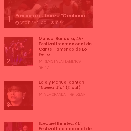
Preciosa alabanza “Continua” cantada por ALBA CORTES acompañada de IVAN a la guitarra | VEOFLAMENCO
1
VEO FLAMENCO
8.6K
Manuel Bandera, 46º
Festival Internacional de
Cante Flamenco de Lo
Ferro
2
REVISTA LA FLAMENCA
47
Lole y Manuel cantan
“Nuevo día” (El sol)
MEMORANDA
52.5K
3
Ezequiel Benítez, 46º
Festival Internacional de