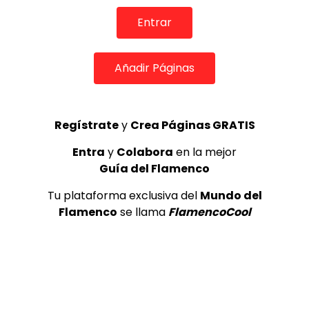
Entrar
TOP 5 + VISTOS ESTA SEMANA
Añadir Páginas
Regístrate
y
Crea Páginas GRATIS
Preciosa alabanza “Continua” cantada por ALBA CORTES acompañada de IVAN a la guitarra | VEOFLAMENCO
1
VEO FLAMENCO
8.6K
Entra
y
Colabora
en la mejor
Guía del Flamenco
Manuel Bandera, 46º Festival
Tu plataforma exclusiva del
Mundo del
Internacional de Cante Flamenco
de Lo Ferro
Flamenco
se llama
FlamencoCool
REVISTA LA FLAMENCA
47
2
Lole y Manuel cantan “Nuevo día”
(El sol)