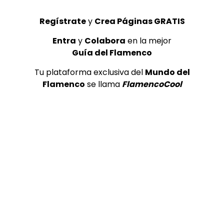
ALL FLAMENCO
22/05/2019
Regístrate
y
Crea Páginas GRATIS
0
2.3K
9
1
Entra
y
Colabora
en la mejor
Guía del Flamenco
GUÍA DEL FLAMENCO
Tu plataforma exclusiva del
Mundo del
Flamenco
se llama
FlamencoCool