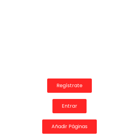
TELEVISIONES POR INTERNET
David Coria en ANÓNIMO (1/3) | ALL FLAMENCO 4K
ALL FLAMENCO
23/05/2019
0
2K
5
0
Regístrate
Entrar
03:22
Añadir Páginas
TELEVISIONES POR INTERNET
David Coria en ANÓNIMO | ALL FLAMENCO 4K