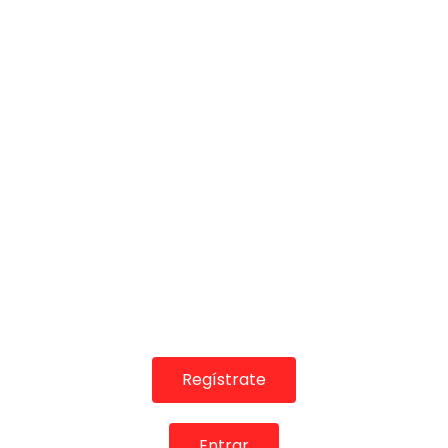
48:50
TELEVISIONES POR INTERNET
Lo Flamenco. Programa nº 3. 2013
CANAL ANDALUCIA FLAMENCO
02/02/2016
0
2.6K
5
0
Regístrate
Entrar