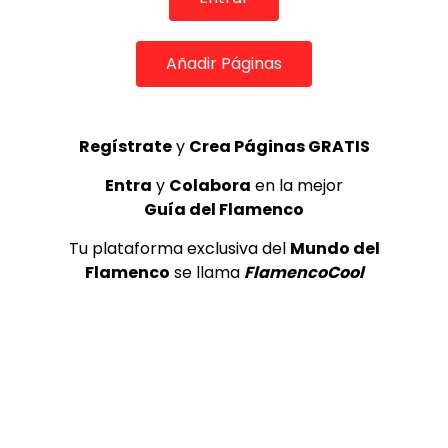
06:09
Añadir Páginas
TELEVISIONES POR INTERNET
Cantiñas. Jeromo Segura. 2013
CANAL ANDALUCIA FLAMENCO
02/02/2016
Regístrate
y
Crea Páginas GRATIS
0
1.8K
7
1
Entra
y
Colabora
en la mejor
Guía del Flamenco
Tu plataforma exclusiva del
Mundo del
Flamenco
se llama
FlamencoCool
02:35