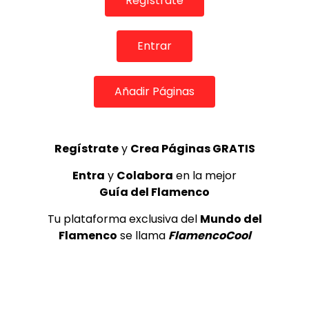
Regístrate
TOP 5 + VISTOS ESTA SEMANA
Entrar
Añadir Páginas
Preciosa alabanza “Continua” cantada por ALBA CORTES acompañada de IVAN a la guitarra | VEOFLAMENCO
1
Regístrate
y
Crea Páginas GRATIS
VEO FLAMENCO
8.6K
Entra
y
Colabora
en la mejor
Guía del Flamenco
Manuel Bandera, 46º Festival
Internacional de Cante Flamenco
Tu plataforma exclusiva del
Mundo del
de Lo Ferro
Flamenco
se llama
FlamencoCool
REVISTA LA FLAMENCA
49
2
Ezequiel Benítez, 46º Festival
Internacional de Cante Flamenco