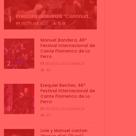
Preciosa alabanza “Continua” cantada por ALBA CORTES acompañada de IVAN a la guitarra | VEOFLAMENCO
1
VEO FLAMENCO
8.6K
Manuel Bandera, 46º
Festival Internacional de
Cante Flamenco de Lo
Ferro
2
REVISTA LA FLAMENCA
45
Ezequiel Benítez, 46º
Festival Internacional de
Cante Flamenco de Lo
Ferro
3
REVISTA LA FLAMENCA
52
Lole y Manuel cantan
“Nuevo día” (El sol)