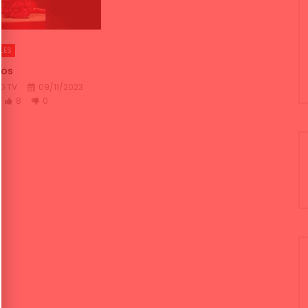
LES
dos
O TV
09/11/2023
8
0