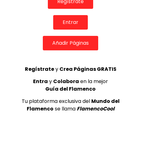
Regístrate
Internacional de Cante Flamenco
de Lo Ferro
REVISTA LA FLAMENCA
55
3
Entrar
Lole y Manuel cantan “Nuevo día”
Añadir Páginas
(El sol)
MEMORANDA
52.5K
4
Regístrate
y
Crea Páginas GRATIS
Entra
y
Colabora
en la mejor
Antonio Gomez El Turry Entrevista
Guía del Flamenco
Misa Flamenca
ANTONIO EL TURRY
2.2K
Tu plataforma exclusiva del
Mundo del
5
Flamenco
se llama
FlamencoCool