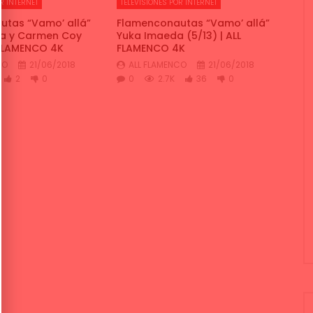
R INTERNET
TELEVISIONES POR INTERNET
tas “Vamo’ allá”
Flamenconautas “Vamo’ allá”
na y Carmen Coy
Yuka Imaeda (5/13) | ALL
L FLAMENCO 4K
FLAMENCO 4K
CO
21/06/2018
ALL FLAMENCO
21/06/2018
2
0
0
2.7K
36
0