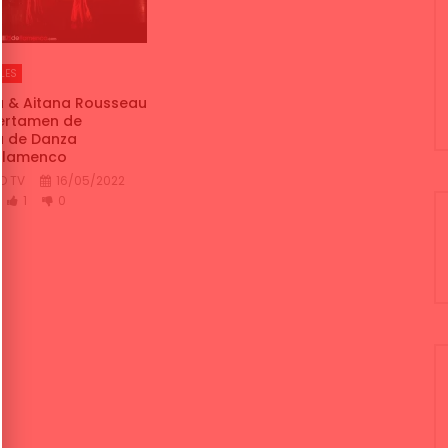
LES
a & Aitana Rousseau
Certamen de
a de Danza
 Flamenco
O TV
16/05/2022
1
0