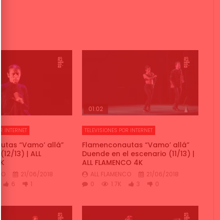
01:02
R INTERNET
TELEVISIONES POR INTERNET
tas “Vamo’ allá”
Flamenconautas “Vamo’ allá”
(12/13) | ALL
Duende en el escenario (11/13) |
K
ALL FLAMENCO 4K
CO
21/06/2018
ALL FLAMENCO
21/06/2018
6
1
0
1.7K
3
0