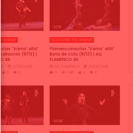
01:15
R INTERNET
TELEVISIONES POR INTERNET
tas “Vamo’ allá”
Flamenconautas “Vamo’ allá”
ailaores (9/13) |
Bata de cola (8/13) | ALL
CO 4K
FLAMENCO 4K
CO
21/06/2018
ALL FLAMENCO
21/06/2018
0
0
0
1.9K
4
0
01:08