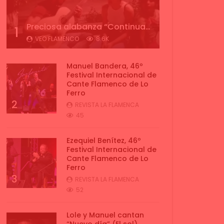
Preciosa alabanza “Continua” cantada por ALBA CORTES acompañada de IVAN a la guitarra | VEOFLAMENCO
1
VEO FLAMENCO
8.6K
Manuel Bandera, 46º
Festival Internacional de
Cante Flamenco de Lo
Ferro
2
REVISTA LA FLAMENCA
45
Ezequiel Benítez, 46º
Festival Internacional de
Cante Flamenco de Lo
Ferro
3
REVISTA LA FLAMENCA
52
Lole y Manuel cantan
“Nuevo día” (El sol)