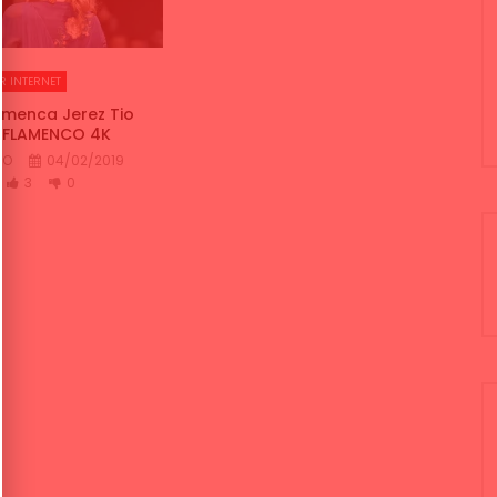
R INTERNET
amenca Jerez Tio
LL FLAMENCO 4K
CO
04/02/2019
3
0