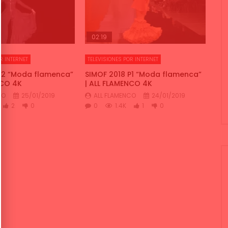
02:19
R INTERNET
TELEVISIONES POR INTERNET
P2 “Moda flamenca”
SIMOF 2018 P1 “Moda flamenca”
NCO 4K
| ALL FLAMENCO 4K
CO
25/01/2019
ALL FLAMENCO
24/01/2019
2
0
0
1.4K
1
0