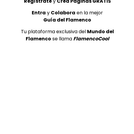
Regístrate
y
Crea Páginas GRATIS
FLAMENCO 4K
ALL FLAMENCO
23/01/2019
Entra
y
Colabora
en la mejor
0
1.4K
4
0
Guía del Flamenco
Tu plataforma exclusiva del
Mundo del
Flamenco
se llama
FlamencoCool