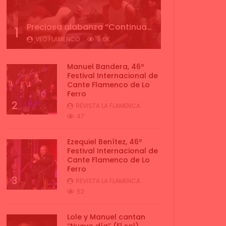
Preciosa alabanza “Continua” cantada por ALBA CORTES acompañada de IVAN a la guitarra | VEOFLAMENCO
1
VEO FLAMENCO
8.6K
Manuel Bandera, 46º
Festival Internacional de
Cante Flamenco de Lo
Ferro
2
REVISTA LA FLAMENCA
47
Ezequiel Benítez, 46º
Festival Internacional de
Cante Flamenco de Lo
Ferro
3
REVISTA LA FLAMENCA
52
Lole y Manuel cantan
“Nuevo día” (El sol)