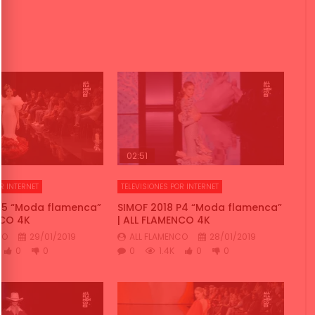
02:51
R INTERNET
TELEVISIONES POR INTERNET
P5 “Moda flamenca”
SIMOF 2018 P4 “Moda flamenca”
NCO 4K
| ALL FLAMENCO 4K
CO
29/01/2019
ALL FLAMENCO
28/01/2019
0
0
0
1.4K
0
0