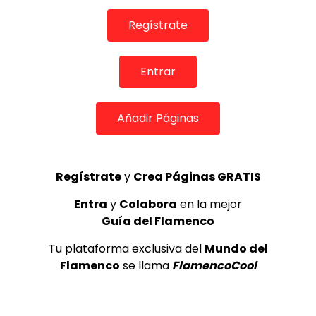
EL DORADO EL PALMAR
13/05/2020
0
4.4K
79
1
Regístrate
Entrar
Añadir Páginas
Regístrate
y
Crea Páginas GRATIS
Entra
y
Colabora
en la mejor
02:50
Guía del Flamenco
ACTUACIONES DE FLAMENCO
Tu plataforma exclusiva del
Mundo del
“El Mundo al Revés” MARINA CARMONA
Flamenco
se llama
FlamencoCool
EL DORADO EL PALMAR
12/05/2020
0
4.5K
71
4