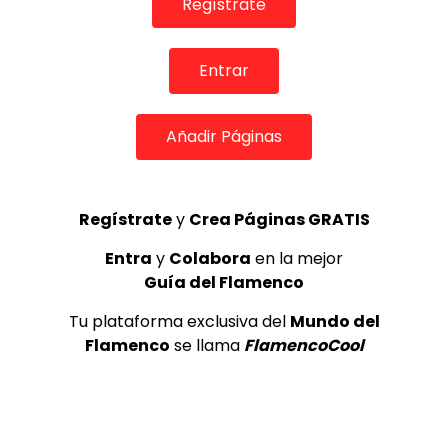
Regístrate
Internacional de Cante Flamenco
de Lo Ferro
REVISTA LA FLAMENCA
55
3
Entrar
Lole y Manuel cantan “Nuevo día”
Añadir Páginas
(El sol)
MEMORANDA
52.5K
4
Regístrate
y
Crea Páginas GRATIS
Entra
y
Colabora
en la mejor
Antonio El Turry feat Jorge Pardo
Guía del Flamenco
(Vidalita)
ANTONIO EL TURRY
1.9K
Tu plataforma exclusiva del
Mundo del
5
Flamenco
se llama
FlamencoCool