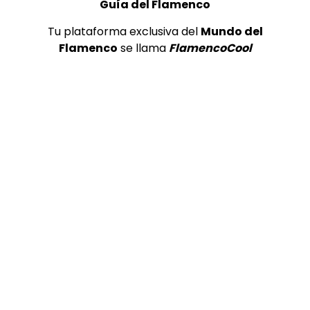
Guía del Flamenco
TOP 5 + VISTOS ESTA SEMANA
Tu plataforma exclusiva del
Mundo del
Flamenco
se llama
FlamencoCool
Preciosa alabanza “Continua” cantada por ALBA CORTES acompañada de IVAN a la guitarra | VEOFLAMENCO
1
VEO FLAMENCO
8.6K
Manuel Bandera, 46º Festival
Internacional de Cante Flamenco
de Lo Ferro
REVISTA LA FLAMENCA
45
2
Ezequiel Benítez, 46º Festival
Internacional de Cante Flamenco
de Lo Ferro
REVISTA LA FLAMENCA
52