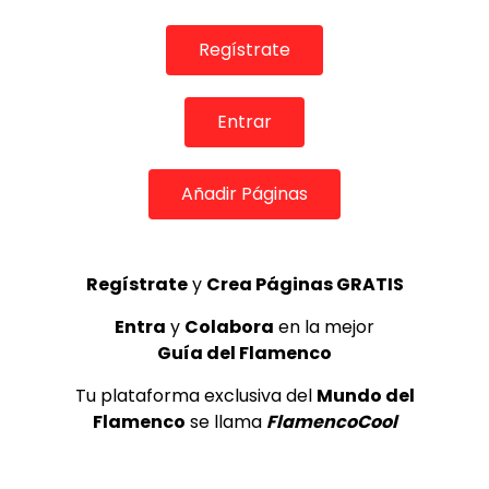
Regístrate
Entrar
Añadir Páginas
Regístrate
y
Crea Páginas GRATIS
02:53
Entra
y
Colabora
en la mejor
TELEVISIONES POR INTERNET
Guía del Flamenco
El amor brujo. Rafael Amargo y Carmen La Talega. 2019
CANAL ANDALUCIA FLAMENCO
12/11/2020
Tu plataforma exclusiva del
Mundo del
0
2.9K
38
3
Flamenco
se llama
FlamencoCool