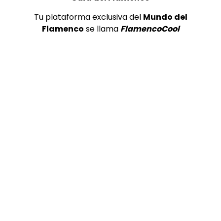
Tu plataforma exclusiva del
Mundo del
Flamenco
se llama
FlamencoCool
Preciosa alabanza “Continua” cantada por ALBA CORTES acompañada de IVAN a la guitarra | VEOFLAMENCO
1
VEO FLAMENCO
8.6K
Manuel Bandera, 46º Festival
Internacional de Cante Flamenco
de Lo Ferro
REVISTA LA FLAMENCA
47
2
Lole y Manuel cantan “Nuevo día”
(El sol)
MEMORANDA
52.5K
3