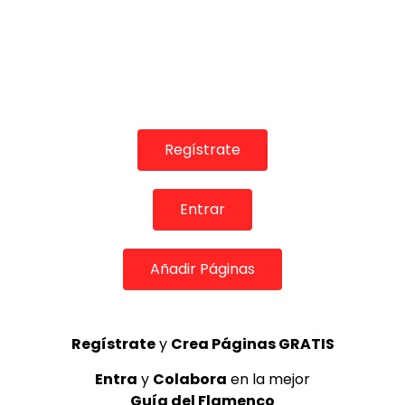
Regístrate
Entrar
COLABORADORES
Añadir Páginas
Regístrate
y
Crea Páginas GRATIS
TOP 5 + VISTOS ESTA SEMANA
Entra
y
Colabora
en la mejor
Guía del Flamenco