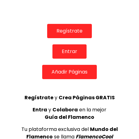
TELEVISIONES POR INTERNET
Cuadro Flamenco con José Salazar al cante y la
bailaora Lalo Tejada | Flamenco en Canal Sur
MEMORANDA
20/03/2023
Regístrate
0
1.4K
0
0
Entrar
Añadir Páginas
Regístrate
y
Crea Páginas GRATIS
Entra
y
Colabora
en la mejor
01:42
Guía del Flamenco
Tu plataforma exclusiva del
Mundo del
TELEVISIONES POR INTERNET
Flamenco
se llama
FlamencoCool
Cuadro Flamenco con María Soleá de los Terremoto de