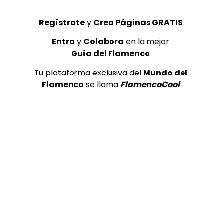
Regístrate
y
Crea Páginas GRATIS
Entra
y
Colabora
en la mejor
Guía del Flamenco
05:06
Tu plataforma exclusiva del
Mundo del
TELEVISIONES POR INTERNET
Flamenco
se llama
FlamencoCool
Fiesta por Bulerías de Jerez | Flamenco en Canal Sur
MEMORANDA
07/11/2017
0
30K
0
0