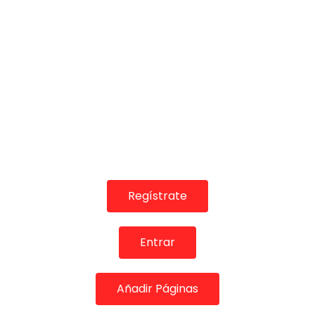
06:54
TELEVISIONES POR INTERNET
Camarón por Bulerías con Tomatito (1991) | Flamenco
en Canal Sur
Regístrate
MEMORANDA
25/12/2017
0
41.3K
0
0
Entrar
Añadir Páginas