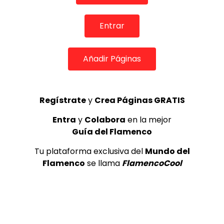
Internacional de Cante Flamenco
de Lo Ferro
Entrar
REVISTA LA FLAMENCA
53
3
Añadir Páginas
Lole y Manuel cantan “Nuevo día”
(El sol)
MEMORANDA
52.5K
Regístrate
y
Crea Páginas GRATIS
4
Entra
y
Colabora
en la mejor
Guía del Flamenco
JOSEMI CARMONA – Las lagrimas
de violeta
Tu plataforma exclusiva del
Mundo del
FLAMENCO PLUS
3.5K
Flamenco
se llama
FlamencoCool
5