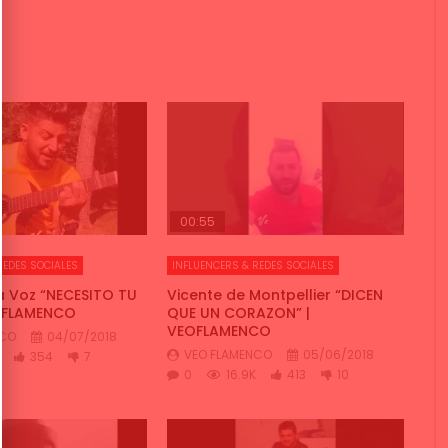
00:55
REDES SOCIALES
INFLUENCERS & REDES SOCIALES
a Voz “NECESITO TU
Vicente de Montpellier “DICEN
OFLAMENCO
QUE UN CORAZON” |
VEOFLAMENCO
NCO
04/07/2018
VEO FLAMENCO
05/06/2018
354
7
0
16.9K
413
10