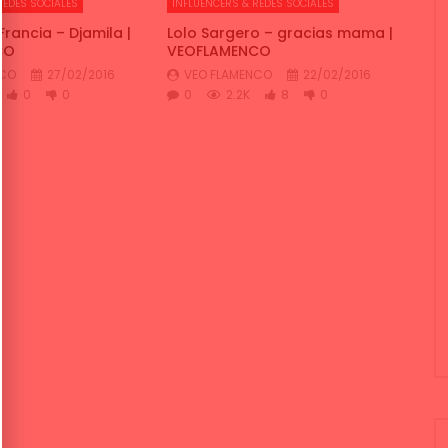
REDES SOCIALES
INFLUENCERS & REDES SOCIALES
rancia – Djamila |
Lolo Sargero – gracias mama |
CO
VEOFLAMENCO
NCO
27/02/2016
VEO FLAMENCO
22/02/2016
0
0
0
2.2K
8
0