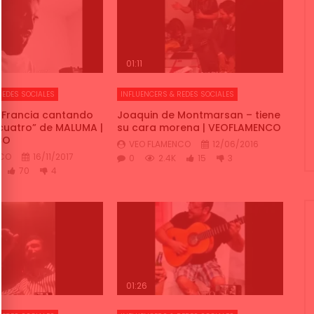
01:11
REDES SOCIALES
INFLUENCERS & REDES SOCIALES
 Francia cantando
Joaquin de Montmarsan – tiene
 cuatro” de MALUMA |
su cara morena | VEOFLAMENCO
CO
VEO FLAMENCO
12/06/2016
NCO
16/11/2017
0
2.4K
15
3
70
4
01:26