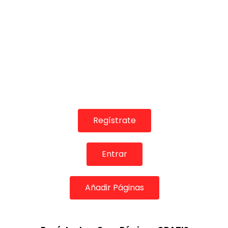
00:34
01:11
INFLUENCERS & REDES SOCIALES
INFLUENCERS & 
Vicente Montpellier “YO NO SE
KASSAKA de
QUE ME PASA” | VEOFLAMENCO
“Felices los
VEOFLAMEN
VEO FLAMENCO
27/05/2018
VEO FLAME
0
85.2K
1.8K
51
Regístrate
0
4.8K
Entrar
Añadir Páginas
01:05
01:39