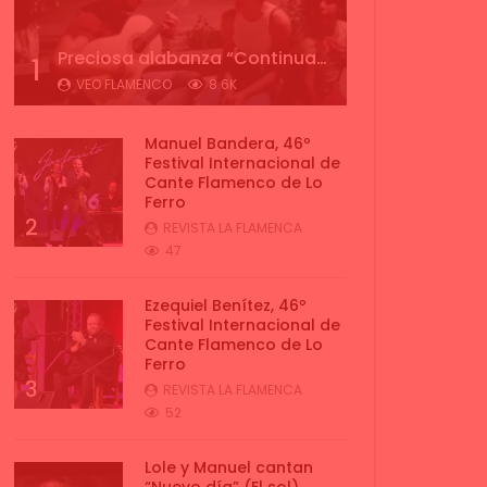
Preciosa alabanza “Continua” cantada por ALBA CORTES acompañada de IVAN a la guitarra | VEOFLAMENCO
1
VEO FLAMENCO
8.6K
Manuel Bandera, 46º
Festival Internacional de
Cante Flamenco de Lo
Ferro
2
REVISTA LA FLAMENCA
47
Ezequiel Benítez, 46º
Festival Internacional de
Cante Flamenco de Lo
Ferro
3
REVISTA LA FLAMENCA
52
Lole y Manuel cantan
“Nuevo día” (El sol)