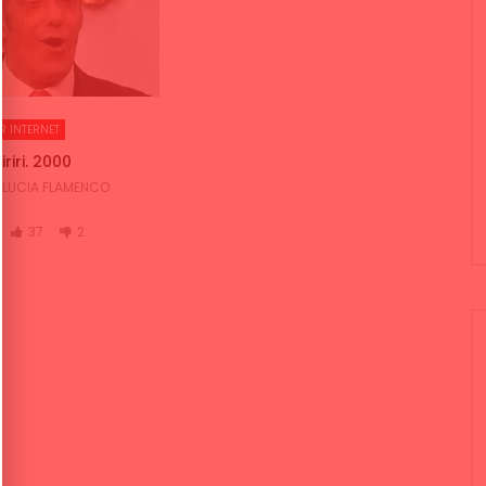
R INTERNET
iriri. 2000
LUCIA FLAMENCO
37
2