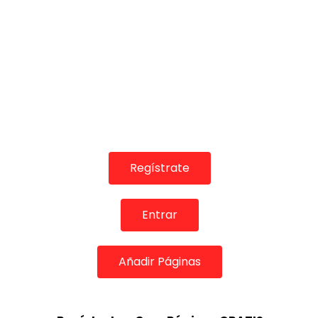
04:25
06:40
TELEVISIONES POR INTERNET
TELEVISIONES PO
Bulerías. El Tiriri. 1996
Bulerías. El T
CANAL ANDALUCIA FLAMENCO
CANAL ANDA
19/02/2016
18/02/2016
0
2.3K
8
1
0
7.5K
Regístrate
Entrar
Añadir Páginas