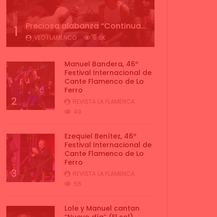
Preciosa alabanza “Continua” cantada por ALBA CORTES acompañada de IVAN a la guitarra | VEOFLAMENCO
1
VEO FLAMENCO
8.6K
Manuel Bandera, 46º
Festival Internacional de
Cante Flamenco de Lo
Ferro
2
REVISTA LA FLAMENCA
49
Ezequiel Benítez, 46º
Festival Internacional de
Cante Flamenco de Lo
Ferro
3
REVISTA LA FLAMENCA
56
Lole y Manuel cantan
“Nuevo día” (El sol)