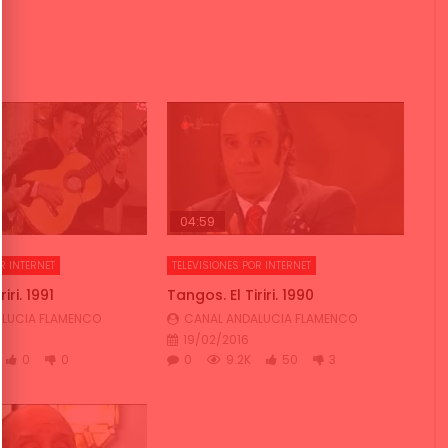
04:59
R INTERNET
TELEVISIONES POR INTERNET
iri. 1991
Tangos. El Tiriri. 1990
LUCIA FLAMENCO
CANAL ANDALUCIA FLAMENCO
19/02/2016
0
0
0
9.2K
50
3