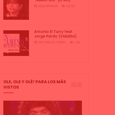
MEMORANDA
52.5K
4
Antonio El Turry feat
Jorge Pardo (Vidalita)
ANTONIO EL TURRY
1.9K
5
OLE, OLE Y OLÉ! PARA LOS MÁS
VISTOS