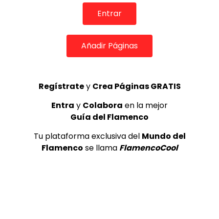
REVISTA LA FLAMENCA
52
3
Entrar
Lole y Manuel cantan “Nuevo día”
Añadir Páginas
(El sol)
MEMORANDA
52.5K
4
Regístrate
y
Crea Páginas GRATIS
Entra
y
Colabora
en la mejor
JOSEMI CARMONA – Las lagrimas
Guía del Flamenco
de violeta
FLAMENCO PLUS
3.5K
Tu plataforma exclusiva del
Mundo del
Flamenco
se llama
FlamencoCool
5
OLE, OLE Y OLÉ! PARA LOS MÁS VISTOS