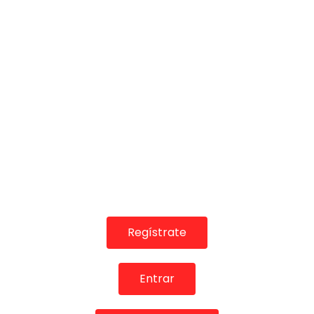
03:08
TELEVISIONES POR INTERNET
Yo la vi pasar. Chato de Málaga
CANAL ANDALUCIA FLAMENCO
18/12/2018
0
1.8K
0
0
GUÍA DEL FLAMENCO
Regístrate
Entrar