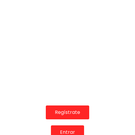
03:20
TELEVISIONES POR INTERNET
Fandangos. Bonela Hijo. 2008
CANAL ANDALUCIA FLAMENCO
28/01/2016
0
2.9K
13
1
GUÍA DEL FLAMENCO
Regístrate
Entrar